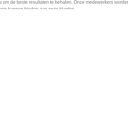
is om de beste resultaten te behalen. Onze medewerkers worden 
ngen kunnen bieden aan onze klanten.
 niet alleen een medewerker, maar ook onderdeel van een team d
sen en uitstekende werkvoorwaarden. Daarnaast investeren we 
en en carrièregroei binnen ons bedrijf.
 individuen die passie hebben voor het vakgebied. Onze idea
niet om samen met anderen te werken en zijn of haar vaardighede
 Werk?
r Stuccadoor? Stuur dan je motivatiebrief en CV naar
info@lamar
 verdere informatie over de vacature te bespreken.