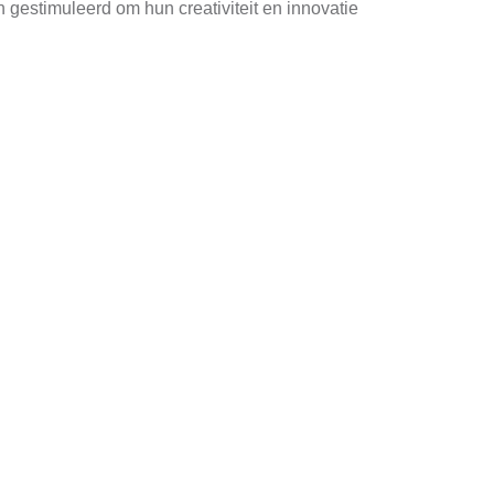
gestimuleerd om hun creativiteit en innovatie
at zich verantwoordelijk voelt voor het succes
in de ontwikkeling van onze medewerkers door
len medewerker is iemand met een oog voor
n constant wil verbeteren, past perfect bij ons
stukadoor.nl
. Wij nemen contact met je op om